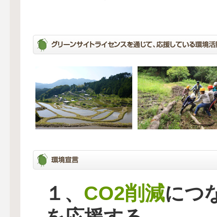
CO2削減
１、
につ