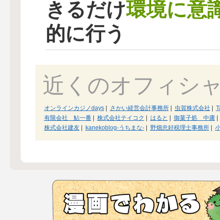
環境に意
きるだけ
的に行う
近くのオフィシ
オンラインカジノdays
|
さかい経営会計事務所
|
虫賀株式会社
|
T
有限会社 鮎一番
|
株式会社テイコク
|
はると
|
御菓子処 中庸
|
株式会社建友
|
kanekoblog-うちまな-
|
野畑忠好税理士事務所
|