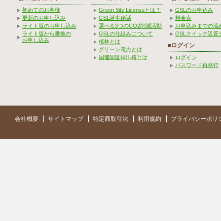
初めてのお客様
Green Site Licenseとは？
GSLのお申込み
更新のお申し込み
GSL誕生秘話
料金表
ライト版のお申し込み
選べる3つのCO2削減活動
お申込みまでの流
ライト版から乗換の
GSLの仕組みについて
GSLクイック設置
お申し込み
植林とは
■ログイン
グリーン電力とは
国連認証排出権とは
ログイン
パスワード再発行
会社概要
サイトマップ
特定商取引法
利用規約
プライバシーポリ