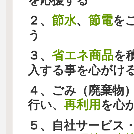
を応援する
節水
節電
２、
、
を
う
省エネ商品
３、
を
入する事を心がけ
４、ごみ（廃棄物
再利用
行い、
を心
５、自社サービス