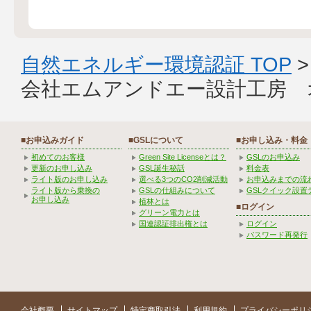
自然エネルギー環境認証 TOP
会社エムアンドエー設計工房 
■お申込みガイド
■GSLについて
■お申し込み・料金
初めてのお客様
Green Site Licenseとは？
GSLのお申込み
更新のお申し込み
GSL誕生秘話
料金表
ライト版のお申し込み
選べる3つのCO2削減活動
お申込みまでの流
ライト版から乗換の
GSLの仕組みについて
GSLクイック設置
お申し込み
植林とは
■ログイン
グリーン電力とは
国連認証排出権とは
ログイン
パスワード再発行
会社概要
サイトマップ
特定商取引法
利用規約
プライバシーポリ