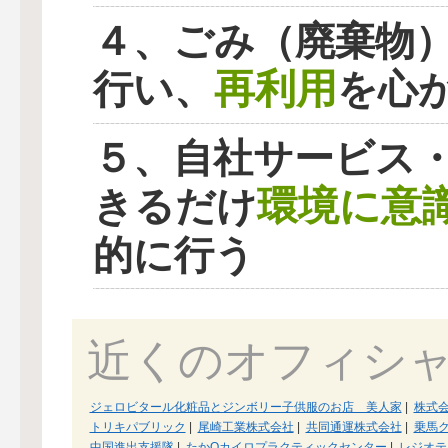
４、ごみ（廃棄物
再利用
行い、
を心
５、自社サービス
環境に意
きるだけ
的に行う
近くのオフィシ
ジェロビタール化粧品とジンボリー子供服のお店 美人家
|
株式
トリキパブリック
|
尾崎工業株式会社
|
共同通運株式会社
|
乗馬
中国進出支援隊
|
たかQカイロプラクティックセンター
|
レジオテ