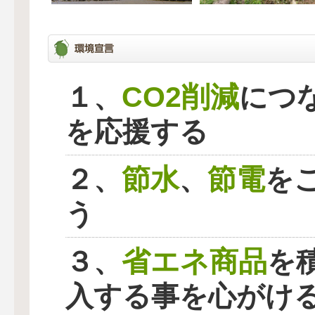
CO2削減
１、
につ
を応援する
節水
節電
２、
、
を
う
省エネ商品
３、
を
入する事を心がけ