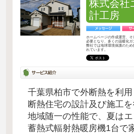
株式会社
計工房
ホームページの作成運営、そ
必要となり、多くの温暖化ガ
弊社では地球環境保護のため
れています。
千葉県柏市で外断熱を利用
断熱住宅の設計及び施工を
地域随一の性能で、夏はエ
蓄熱式輻射熱暖房機1台で