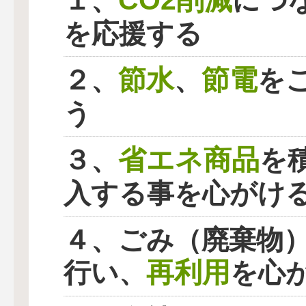
CO2削減
１、
につ
を応援する
節水
節電
２、
、
を
う
省エネ商品
３、
を
入する事を心がけ
４、ごみ（廃棄物
再利用
行い、
を心