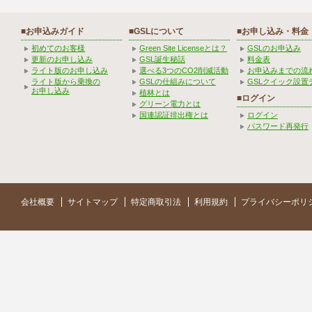
■お申込みガイド
■GSLについて
■お申し込み・料金
初めてのお客様
Green Site Licenseとは？
GSLのお申込み
更新のお申し込み
GSL誕生秘話
料金表
ライト版のお申し込み
選べる3つのCO2削減活動
お申込みまでの流
ライト版から乗換の
GSLの仕組みについて
GSLクイック設置
お申し込み
植林とは
■ログイン
グリーン電力とは
国連認証排出権とは
ログイン
パスワード再発行
会社概要
サイトマップ
特定商取引法
利用規約
プライバシーポリ