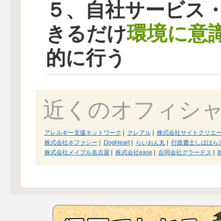
５、自社サービス
環境に意
きるだけ
的に行う
近くのオフィシ
アレルギー支援ネットワーク
|
クレアル
|
株式会社サイトクリエ
株式会社ネファシー
|
DogHeart
|
らいおん丸
|
行政書士しばはら
株式会社メイプル名古屋
|
株式会社ease
|
合同会社グラーテス
|