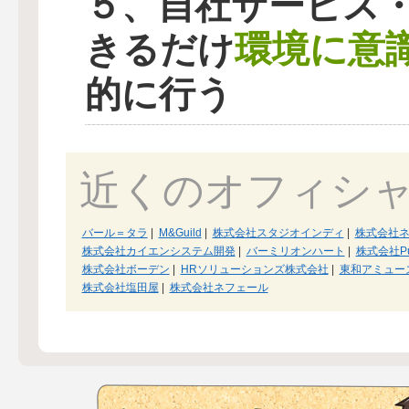
５、自社サービス
環境に意
きるだけ
的に行う
近くのオフィシ
バール＝タラ
|
M&Guild
|
株式会社スタジオインディ
|
株式会社
株式会社カイエンシステム開発
|
バーミリオンハート
|
株式会社Pub
株式会社ボーデン
|
HRソリューションズ株式会社
|
東和アミュー
株式会社塩田屋
|
株式会社ネフェール