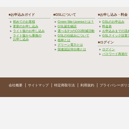
■お申込みガイド
■GSLについて
■お申し込み・料金
初めてのお客様
Green Site Licenseとは？
GSLのお申込み
更新のお申し込み
GSL誕生秘話
料金表
ライト版のお申し込み
選べる3つのCO2削減活動
お申込みまでの流
ライト版から乗換の
GSLの仕組みについて
GSLクイック設置
お申し込み
植林とは
■ログイン
グリーン電力とは
国連認証排出権とは
ログイン
パスワード再発行
会社概要
サイトマップ
特定商取引法
利用規約
プライバシーポリ