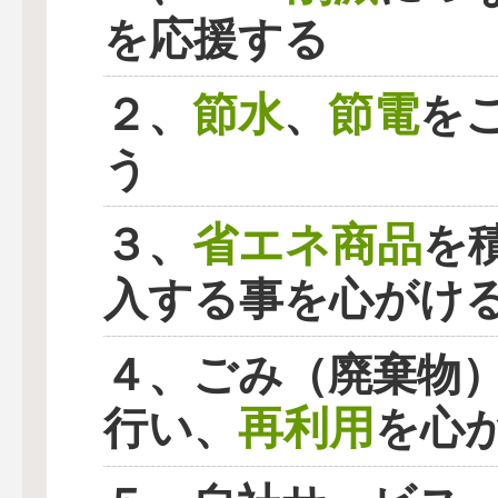
を応援する
節水
節電
２、
、
を
う
省エネ商品
３、
を
入する事を心がけ
４、ごみ（廃棄物
再利用
行い、
を心