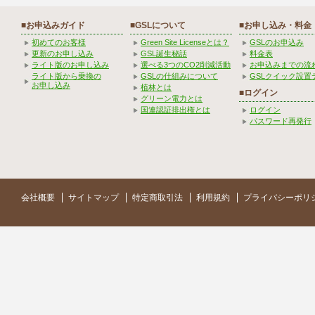
■お申込みガイド
■GSLについて
■お申し込み・料金
初めてのお客様
Green Site Licenseとは？
GSLのお申込み
更新のお申し込み
GSL誕生秘話
料金表
ライト版のお申し込み
選べる3つのCO2削減活動
お申込みまでの流
ライト版から乗換の
GSLの仕組みについて
GSLクイック設置
お申し込み
植林とは
■ログイン
グリーン電力とは
国連認証排出権とは
ログイン
パスワード再発行
会社概要
サイトマップ
特定商取引法
利用規約
プライバシーポリ