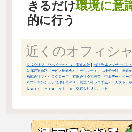
環境に意
きるだけ
的に行う
近くのオフィシ
株式会社ダイワハイテックス 東京本社
|
出張整体マッサージら
首都高速道路サービス株式会社
|
デジマティクス株式会社
|
株式
株式会社マイクログローブ
|
有限会社桑都興業
|
中山データベー
八重洲マンション管理士事務所
|
株式会社システムオーガスト
|
Ｌａｚｙ Ｍａｇｎｏｌｉａ
|
株式会社Ｊリポート