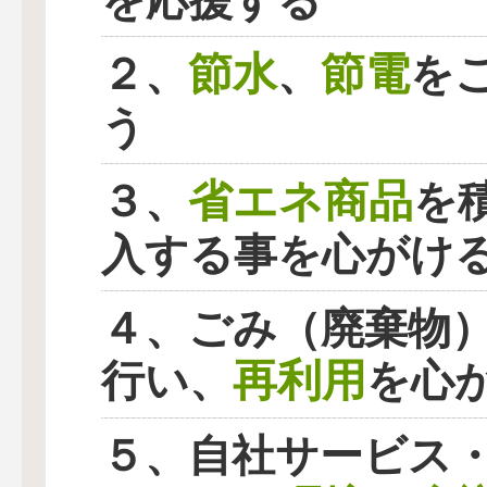
を応援する
節水
節電
２、
、
を
う
省エネ商品
３、
を
入する事を心がけ
４、ごみ（廃棄物
再利用
行い、
を心
５、自社サービス