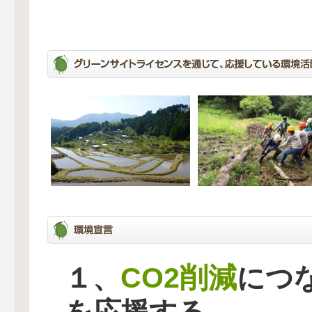
CO2削減
１、
につ