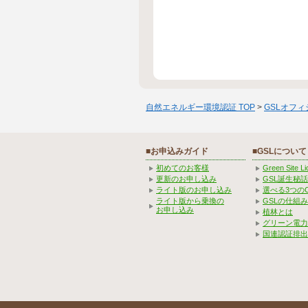
自然エネルギー環境認証 TOP
>
GSLオフ
■お申込みガイド
■GSLについて
初めてのお客様
Green Site 
更新のお申し込み
GSL誕生秘話
ライト版のお申し込み
選べる3つの
ライト版から乗換の
GSLの仕組
お申し込み
植林とは
グリーン電力
国連認証排出