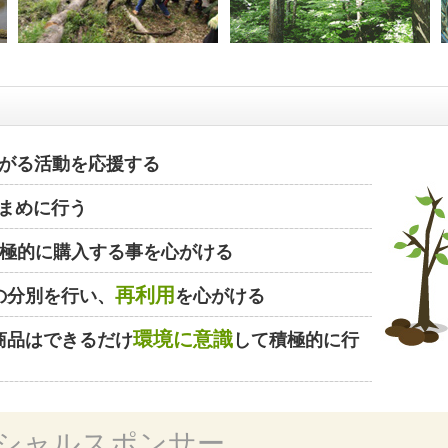
がる活動を応援する
まめに行う
極的に購入する事を心がける
再利用
の分別を行い、
を心がける
環境に意識
商品はできるだけ
して積極的に行
シャルスポンサー