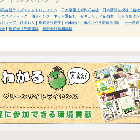
有限会社ライズエレクトロシステム
|
日本情報技術株式会社
|
日本情報技術株式会社
ンコスメティック
|
仙台インターネット通信社 セキュリティ企画室
|
仙台青葉ゆか
流ショップ・ひまわり
|
株式会社創生
|
webew7
|
仙台けやき探偵事務所
|
一平運送
商会
|
株式会社光陽運輸
|
有限会社藤和地建