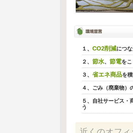
CO2削減
１、
につな
節水
節電
２、
、
をこ
省エネ商品
３、
を積
４、ごみ（廃棄物）
５、自社サービス・
う
近くのオフィ