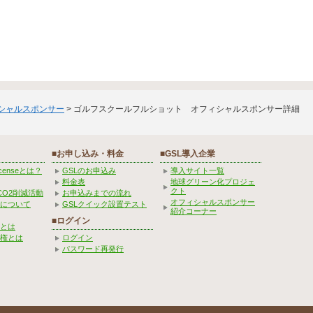
ィシャルスポンサー
> ゴルフスクールフルショット オフィシャルスポンサー詳細
■お申し込み・料金
■GSL導入企業
Licenseとは？
GSLのお申込み
導入サイト一覧
料金表
地球グリーン化プロジェ
クト
CO2削減活動
お申込みまでの流れ
オフィシャルスポンサー
みについて
GSLクイック設置テスト
紹介コーナー
■ログイン
とは
権とは
ログイン
パスワード再発行