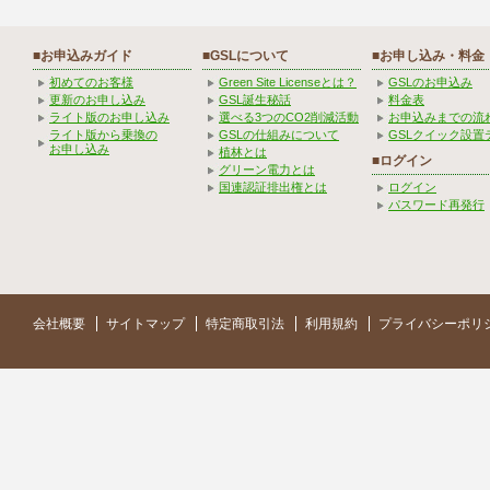
■お申込みガイド
■GSLについて
■お申し込み・料金
初めてのお客様
Green Site Licenseとは？
GSLのお申込み
更新のお申し込み
GSL誕生秘話
料金表
ライト版のお申し込み
選べる3つのCO2削減活動
お申込みまでの流
ライト版から乗換の
GSLの仕組みについて
GSLクイック設置
お申し込み
植林とは
■ログイン
グリーン電力とは
国連認証排出権とは
ログイン
パスワード再発行
会社概要
サイトマップ
特定商取引法
利用規約
プライバシーポリ