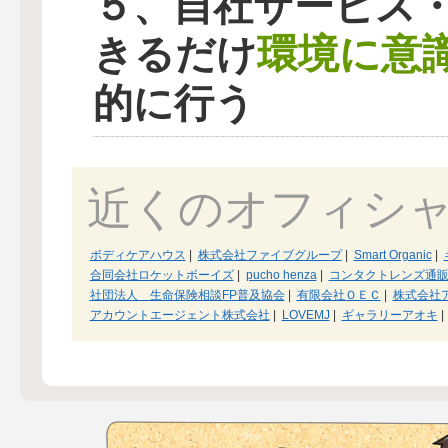
５、自社サービス
環境に意
きるだけ
的に行う
近くのオフィシ
ボディケアハウス
|
株式会社ファイブグループ
|
Smart Organic
|
合同会社ロケットボーイズ
|
pucho henza
|
コンタクトレンズ通
社団法人 生命保険相談FP普及協会
|
有限会社ＯＥＣ
|
株式会社
アカウントエージェント株式会社
|
LOVEMJ
|
ギャラリーアオキ
|