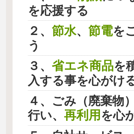
を応援する
節水
節電
２、
、
を
う
省エネ商品
３、
を
入する事を心がけ
４、ごみ（廃棄物
再利用
行い、
を心