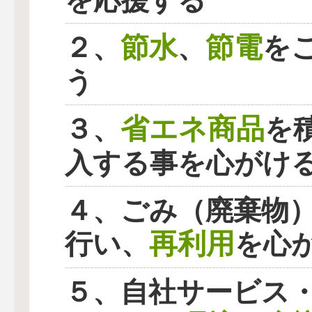
を応援する
節水
節電
２、
、
を
う
省エネ商品
３、
を
入する事を心がけ
４、ごみ（廃棄物
再利用
行い、
を心
５、自社サービス