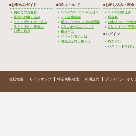
■お申込みガイド
■GSLについて
■お申し込み・料金
初めてのお客様
Green Site Licenseとは？
GSLのお申込み
更新のお申し込み
GSL誕生秘話
料金表
ライト版のお申し込み
選べる3つのCO2削減活動
お申込みまでの流
ライト版から乗換の
GSLの仕組みについて
GSLクイック設置
お申し込み
植林とは
■ログイン
グリーン電力とは
国連認証排出権とは
ログイン
パスワード再発行
会社概要
サイトマップ
特定商取引法
利用規約
プライバシーポリ