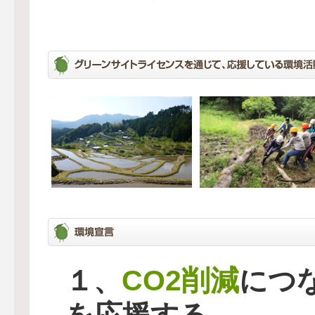
CO2削減
１、
につ