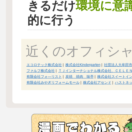
環境に意
きるだけ
的に行う
近くのオフィシ
エコロテック株式会社
|
株式会社Kindergarten
|
社団法人大牟田
ファルフ株式会社
|
ＴＪインターナショナル株式会社、ＣＥＬＥ
有限会社フォ―リスト
|
炭焼 焼肉 味亭
|
株式会社スイートイ
有限会社みやぎリフォームモール
|
株式会社アセンド
|
ハストネ