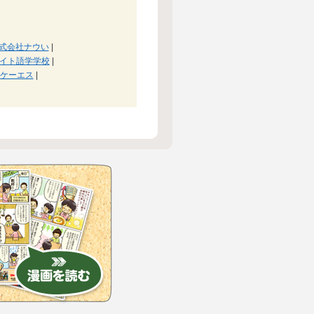
式会社ナウい
|
イト語学学校
|
ケーエス
|