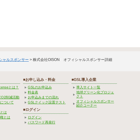
ィシャルスポンサー
> 株式会社OISON オフィシャルスポンサー詳細
■お申し込み・料金
■GSL導入企業
Licenseとは？
GSLのお申込み
導入サイト一覧
料金表
地球グリーン化プロジェ
クト
CO2削減活動
お申込みまでの流れ
オフィシャルスポンサー
みについて
GSLクイック設置テスト
紹介コーナー
■ログイン
とは
権とは
ログイン
パスワード再発行