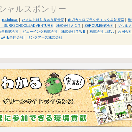
シャルスポンサー
|
resinheart
|
たまゆらはりきゅう接骨院
|
創術カイロプラクティック星治療室
|
株
A SURFSCHOOL&ADVENTURE
|
株式会社ＡＣＴ
|
ZEROUM株式会社
|
ソウルメ
商事株式会社
|
ビューイング株式会社
|
株式会社ＴＷＢ
|
株式会社つぼ八
|
合同会社
REATE合同会社
|
リンクアース株式会社