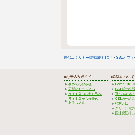
自然エネルギー環境認証 TOP
>
GSLオフ
■お申込みガイド
■GSLについて
初めてのお客様
Green Site 
更新のお申し込み
GSL誕生秘話
ライト版のお申し込み
選べる3つの
ライト版から乗換の
GSLの仕組
お申し込み
植林とは
グリーン電力
国連認証排出