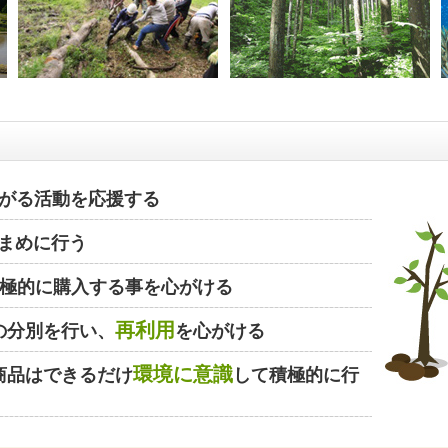
がる活動を応援する
まめに行う
極的に購入する事を心がける
再利用
の分別を行い、
を心がける
環境に意識
商品はできるだけ
して積極的に行