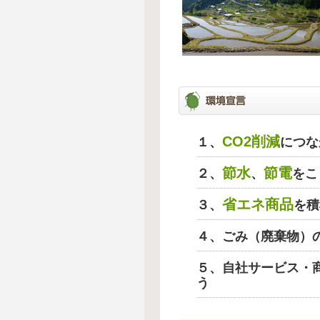
CO2削減
１、
につな
節水
節電
２、
、
をこ
省エネ商品
３、
を積
４、ごみ（廃棄物）
５、自社サービス・
う