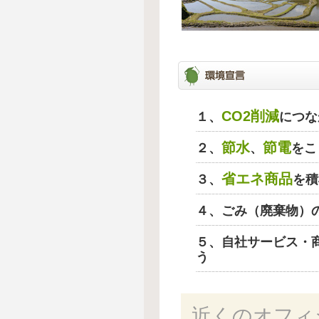
CO2削減
１、
につな
節水
節電
２、
、
をこ
省エネ商品
３、
を積
４、ごみ（廃棄物）
５、自社サービス・
う
近くのオフィ