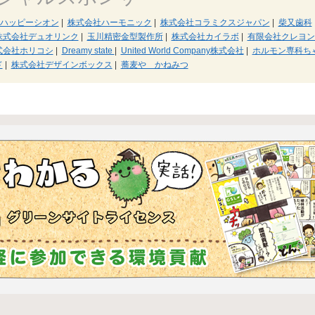
ハッピーシオン
|
株式会社ハーモニック
|
株式会社コラミクスジャパン
|
柴又歯科
株式会社デュオリンク
|
玉川精密金型製作所
|
株式会社カイラボ
|
有限会社クレヨン
式会社ホリコシ
|
Dreamy state
|
United World Company株式会社
|
ホルモン専科ち
ド
|
株式会社デザインボックス
|
蕎麦や かねみつ