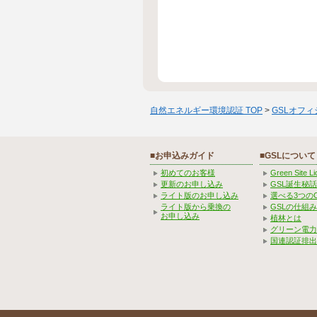
自然エネルギー環境認証 TOP
>
GSLオフ
■お申込みガイド
■GSLについて
初めてのお客様
Green Site 
更新のお申し込み
GSL誕生秘話
ライト版のお申し込み
選べる3つの
ライト版から乗換の
GSLの仕組
お申し込み
植林とは
グリーン電力
国連認証排出