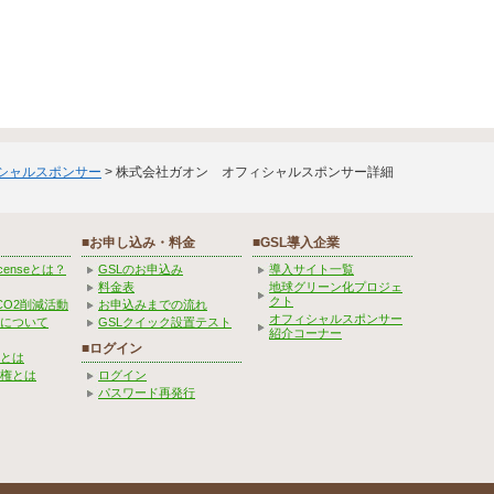
ィシャルスポンサー
> 株式会社ガオン オフィシャルスポンサー詳細
■お申し込み・料金
■GSL導入企業
Licenseとは？
GSLのお申込み
導入サイト一覧
料金表
地球グリーン化プロジェ
クト
CO2削減活動
お申込みまでの流れ
オフィシャルスポンサー
みについて
GSLクイック設置テスト
紹介コーナー
■ログイン
とは
権とは
ログイン
パスワード再発行