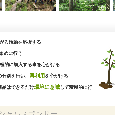
がる活動を応援する
まめに行う
極的に購入する事を心がける
再利用
の分別を行い、
を心がける
環境に意識
商品はできるだけ
して積極的に行
シャルスポンサー