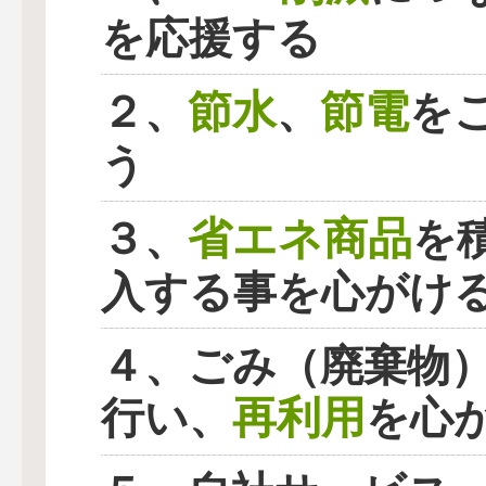
を応援する
節水
節電
２、
、
を
う
省エネ商品
３、
を
入する事を心がけ
４、ごみ（廃棄物
再利用
行い、
を心