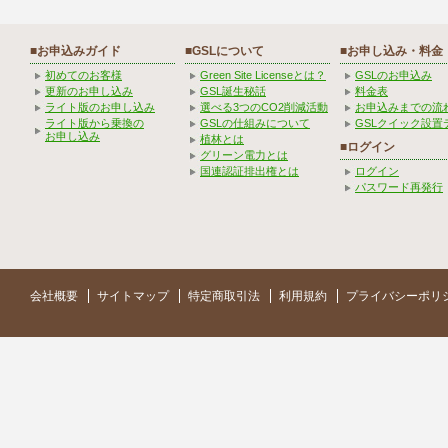
■お申込みガイド
■GSLについて
■お申し込み・料金
初めてのお客様
Green Site Licenseとは？
GSLのお申込み
更新のお申し込み
GSL誕生秘話
料金表
ライト版のお申し込み
選べる3つのCO2削減活動
お申込みまでの流
ライト版から乗換の
GSLの仕組みについて
GSLクイック設置
お申し込み
植林とは
■ログイン
グリーン電力とは
国連認証排出権とは
ログイン
パスワード再発行
会社概要
サイトマップ
特定商取引法
利用規約
プライバシーポリ