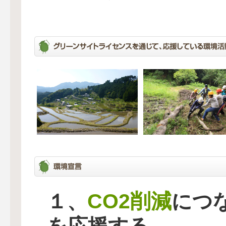
CO2削減
１、
につ