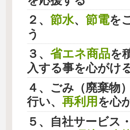
を応援する
節水
節電
２、
、
を
う
省エネ商品
３、
を
入する事を心がけ
４、ごみ（廃棄物
再利用
行い、
を心
５、自社サービス