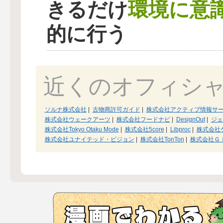
環境に意
きるだけ
的に行う
近くのオフィシ
ソルナ株式会社
|
古物商許可ガイド
|
株式会社アクティブ情報サ
株式会社ウェークアーツ
|
株式会社フードナビ
|
DesignOut
|
ジェ
株式会社Tokyo Otaku Mode
|
株式会社5core
|
Libproc
|
株式会社
株式会社ユナイテッド・ビジョン
|
株式会社TonTon
|
株式会社Ｇ