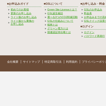
■お申込みガイド
■GSLについて
■お申し込み・料金
初めてのお客様
Green Site Licenseとは？
GSLのお申込み
更新のお申し込み
GSL誕生秘話
料金表
ライト版のお申し込み
選べる3つのCO2削減活動
お申込みまでの流
ライト版から乗換の
GSLの仕組みについて
GSLクイック設置
お申し込み
植林とは
■ログイン
グリーン電力とは
国連認証排出権とは
ログイン
パスワード再発行
会社概要
サイトマップ
特定商取引法
利用規約
プライバシーポリ