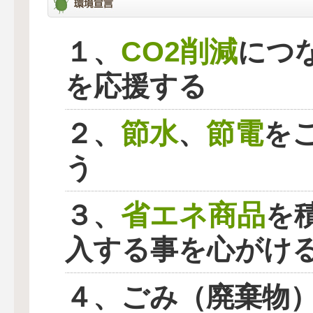
CO2削減
１、
につ
を応援する
節水
節電
２、
、
を
う
省エネ商品
３、
を
入する事を心がけ
４、ごみ（廃棄物