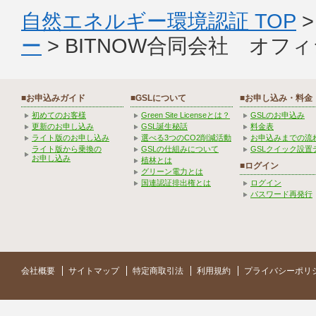
自然エネルギー環境認証 TOP
ー
> BITNOW合同会社 オ
■お申込みガイド
■GSLについて
■お申し込み・料金
初めてのお客様
Green Site Licenseとは？
GSLのお申込み
更新のお申し込み
GSL誕生秘話
料金表
ライト版のお申し込み
選べる3つのCO2削減活動
お申込みまでの流
ライト版から乗換の
GSLの仕組みについて
GSLクイック設置
お申し込み
植林とは
■ログイン
グリーン電力とは
国連認証排出権とは
ログイン
パスワード再発行
会社概要
サイトマップ
特定商取引法
利用規約
プライバシーポリ