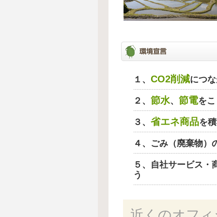
CO2削減
１、
につな
節水
節電
２、
、
をこ
省エネ商品
３、
を積
４、ごみ（廃棄物）
５、自社サービス・
う
近くのオフィ