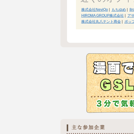
株式会社NeviQo
|
もちゆめ
|
8r
HIROMA GROUP株式会社
|
ア
株式会社丸八テント商会
|
ポッ