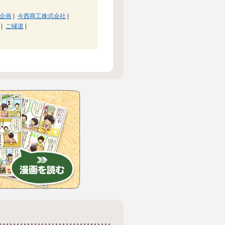
企画
|
今西商工株式会社
|
|
ご縁道
|