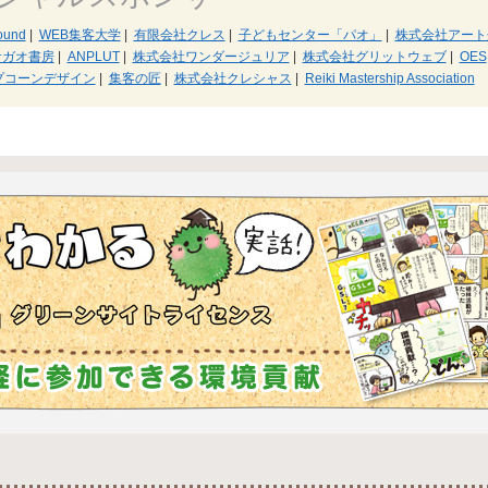
ound
|
WEB集客大学
|
有限会社クレス
|
子どもセンター「パオ」
|
株式会社アート
サガオ書房
|
ANPLUT
|
株式会社ワンダージュリア
|
株式会社グリットウェブ
|
OES
プコーンデザイン
|
集客の匠
|
株式会社クレシャス
|
Reiki Mastership Association