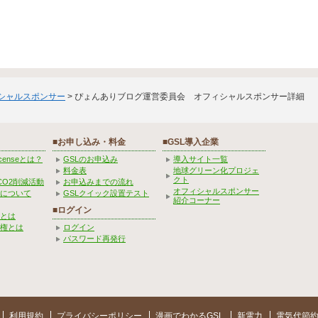
ィシャルスポンサー
> ぴょんありブログ運営委員会 オフィシャルスポンサー詳細
■お申し込み・料金
■GSL導入企業
Licenseとは？
GSLのお申込み
導入サイト一覧
料金表
地球グリーン化プロジェ
クト
CO2削減活動
お申込みまでの流れ
オフィシャルスポンサー
みについて
GSLクイック設置テスト
紹介コーナー
■ログイン
とは
権とは
ログイン
パスワード再発行
利用規約
プライバシーポリシー
漫画でわかるGSL
新電力
電気代節