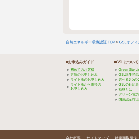
自然エネルギー環境認証 TOP
>
GSLオフ
■お申込みガイド
■GSLについて
初めてのお客様
Green Site 
更新のお申し込み
GSL誕生秘話
ライト版のお申し込み
選べる3つの
ライト版から乗換の
GSLの仕組
お申し込み
植林とは
グリーン電力
国連認証排出
会社概要
サイトマップ
特定商取引法