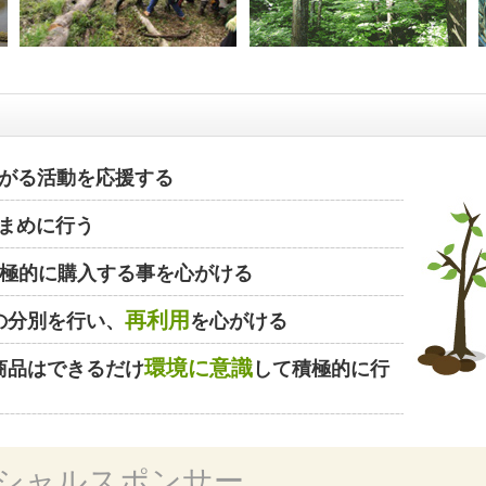
がる活動を応援する
まめに行う
極的に購入する事を心がける
再利用
の分別を行い、
を心がける
環境に意識
商品はできるだけ
して積極的に行
シャルスポンサー