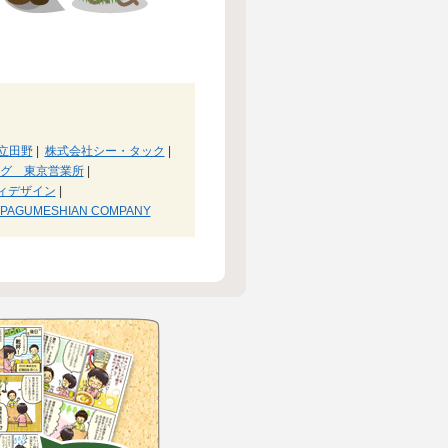
立田野
|
株式会社シー・タック
|
グ 東京営業所
|
ィデザイン
|
PAGUMESHIAN COMPANY