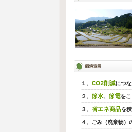
CO2削減
１、
につな
節水
節電
２、
、
をこ
省エネ商品
３、
を積
４、ごみ（廃棄物）