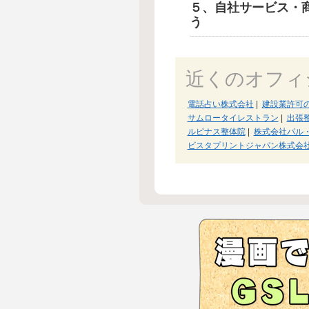
５、自社サービス・
う
近くのオフィ
電話占い株式会社
|
建設業許可の
サムロータイレストラン
|
出張
ルピナス整体院
|
株式会社パル
ビスタプリントジャパン株式会