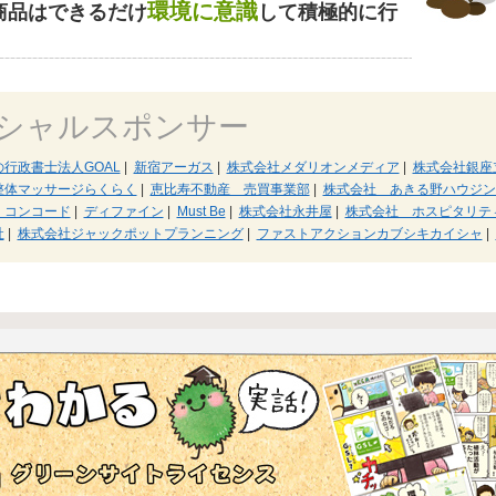
環境に意識
商品はできるだけ
して積極的に行
シャルスポンサー
行政書士法人GOAL
|
新宿アーガス
|
株式会社メダリオンメディア
|
株式会社銀座
整体マッサージらくらく
|
恵比寿不動産 売買事業部
|
株式会社 あきる野ハウジン
・コンコード
|
ディファイン
|
Must Be
|
株式会社永井屋
|
株式会社 ホスピタリテ
社
|
株式会社ジャックポットプランニング
|
ファストアクションカブシキカイシャ
|