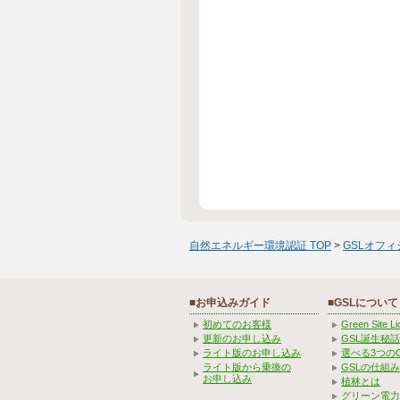
自然エネルギー環境認証 TOP
>
GSLオフ
■お申込みガイド
■GSLについて
初めてのお客様
Green Site 
更新のお申し込み
GSL誕生秘話
ライト版のお申し込み
選べる3つの
ライト版から乗換の
GSLの仕組
お申し込み
植林とは
グリーン電力