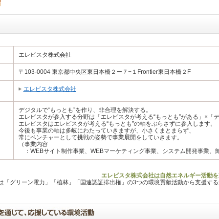
エレビスタ株式会社
〒103-0004 東京都中央区東日本橋２ー７−１Frontier東日本橋２F
エレビスタ株式会社
デジタルで“もっとも”を作り、非合理を解決する。
エレビスタが参入する分野は「エレビスタが考える“もっとも”がある」×「
エレビスタはエレビスタが考える“もっとも”の軸をぶらさずに参入します。
今後も事業の軸は多岐にわたっていきますが、小さくまとまらず、
常にベンチャーとして挑戦の姿勢で事業展開をしていきます。
（事業内容
：WEBサイト制作事業、WEBマーケティング事業、システム開発事業、
エレビスタ株式会社は自然エネルギー活動を
Lは「グリーン電力」「植林」「国連認証排出権」の3つの環境貢献活動から支援す