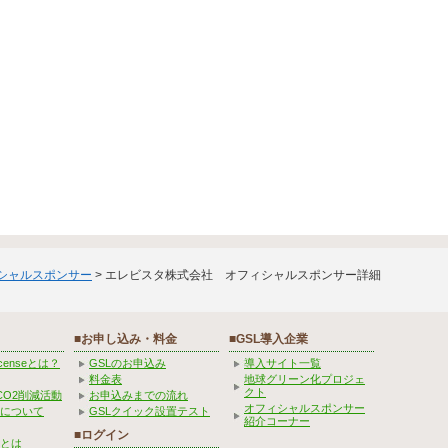
ィシャルスポンサー
> エレビスタ株式会社 オフィシャルスポンサー詳細
■お申し込み・料金
■GSL導入企業
Licenseとは？
GSLのお申込み
導入サイト一覧
料金表
地球グリーン化プロジェ
クト
CO2削減活動
お申込みまでの流れ
オフィシャルスポンサー
みについて
GSLクイック設置テスト
紹介コーナー
■ログイン
とは