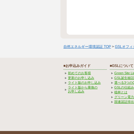
自然エネルギー環境認証 TOP
>
GSLオフ
■お申込みガイド
■GSLについて
初めてのお客様
Green Site 
更新のお申し込み
GSL誕生秘話
ライト版のお申し込み
選べる3つの
ライト版から乗換の
GSLの仕組
お申し込み
植林とは
グリーン電力
国連認証排出