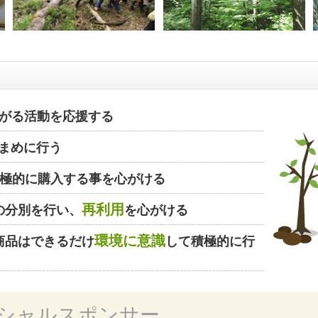
がる活動を応援する
まめに行う
極的に購入する事を心がける
再利用
の分別を行い、
を心がける
環境に意識
商品はできるだけ
して積極的に行
シャルスポンサー