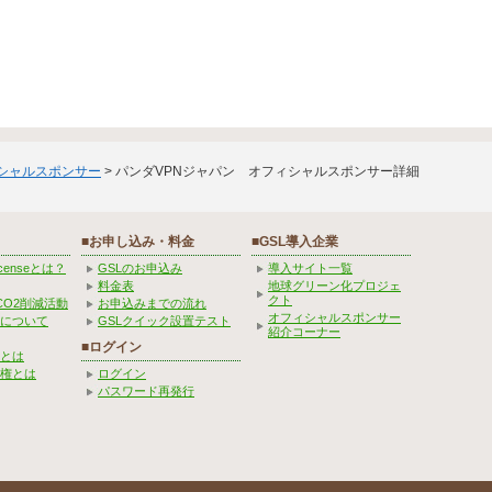
ィシャルスポンサー
> パンダVPNジャパン オフィシャルスポンサー詳細
■お申し込み・料金
■GSL導入企業
Licenseとは？
GSLのお申込み
導入サイト一覧
料金表
地球グリーン化プロジェ
クト
CO2削減活動
お申込みまでの流れ
オフィシャルスポンサー
みについて
GSLクイック設置テスト
紹介コーナー
■ログイン
とは
権とは
ログイン
パスワード再発行