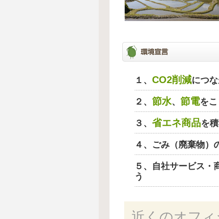
CO2削減
１、
につな
節水
節電
２、
、
をこ
省エネ商品
３、
を積
４、ごみ（廃棄物）
５、自社サービス・
う
近くのオフィ