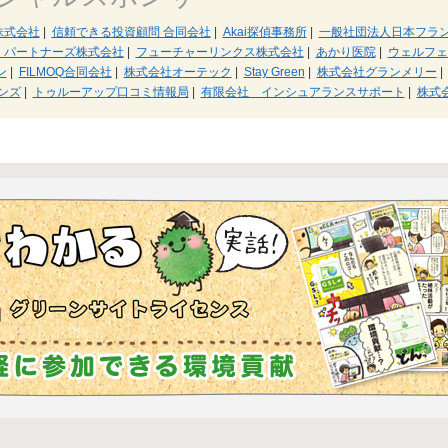
株式会社
|
信頼できる投資顧問 合同会社
|
Akai探偵事務所
|
一般社団法人日本フラ
・パートナーズ株式会社
|
フューチャーリンクス株式会社
|
あかり医院
|
ウェルフェ
ン
|
FILMOQ合同会社
|
株式会社オーテック
|
Stay Green
|
株式会社グランメリー
|
ンズ
|
トゥルーアップ口コミ情報局
|
有限会社 インシュアランスサポート
|
株式