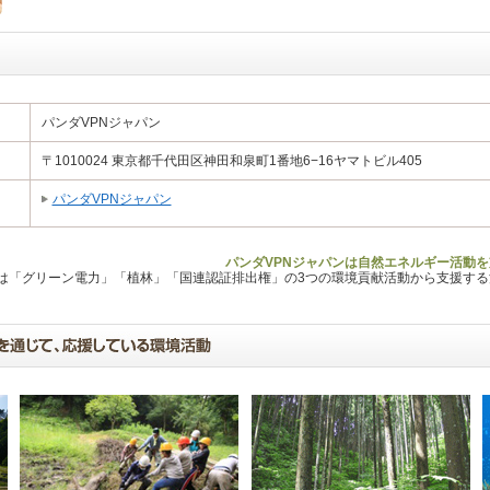
パンダVPNジャパン
〒1010024 東京都千代田区神田和泉町1番地6−16ヤマトビル405
パンダVPNジャパン
パンダVPNジャパンは自然エネルギー活動を
Lは「グリーン電力」「植林」「国連認証排出権」の3つの環境貢献活動から支援す