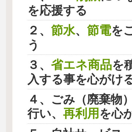
を応援する
節水
節電
２、
、
を
う
省エネ商品
３、
を
入する事を心がけ
４、ごみ（廃棄物
再利用
行い、
を心