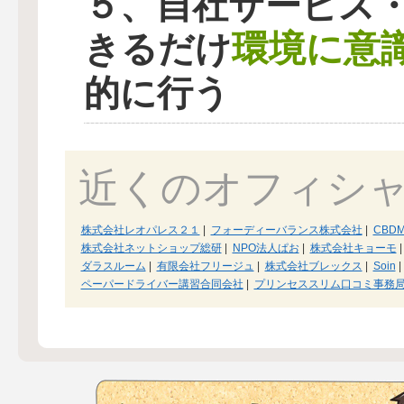
５、自社サービス
環境に意
きるだけ
的に行う
近くのオフィシ
株式会社レオパレス２１
|
フォーディーバランス株式会社
|
CBD
株式会社ネットショップ総研
|
NPO法人ぱお
|
株式会社キョーモ
|
ダラスルーム
|
有限会社フリージュ
|
株式会社ブレックス
|
Soin
|
ペーパードライバー講習合同会社
|
プリンセススリム口コミ事務