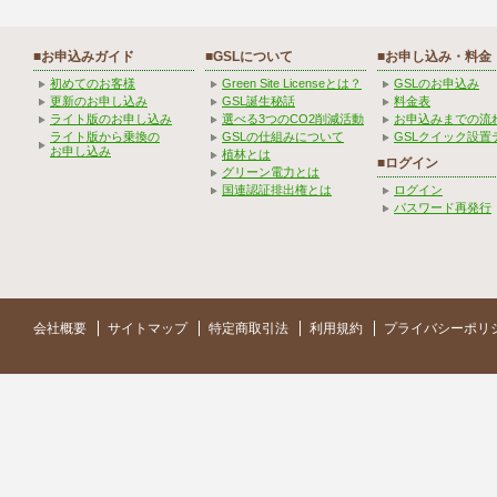
■お申込みガイド
■GSLについて
■お申し込み・料金
初めてのお客様
Green Site Licenseとは？
GSLのお申込み
更新のお申し込み
GSL誕生秘話
料金表
ライト版のお申し込み
選べる3つのCO2削減活動
お申込みまでの流
ライト版から乗換の
GSLの仕組みについて
GSLクイック設置
お申し込み
植林とは
■ログイン
グリーン電力とは
国連認証排出権とは
ログイン
パスワード再発行
会社概要
サイトマップ
特定商取引法
利用規約
プライバシーポリ