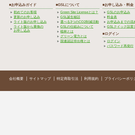
■お申込みガイド
■GSLについて
■お申し込み・料金
初めてのお客様
Green Site Licenseとは？
GSLのお申込み
更新のお申し込み
GSL誕生秘話
料金表
ライト版のお申し込み
選べる3つのCO2削減活動
お申込みまでの流
ライト版から乗換の
GSLの仕組みについて
GSLクイック設置
お申し込み
植林とは
■ログイン
グリーン電力とは
国連認証排出権とは
ログイン
パスワード再発行
会社概要
サイトマップ
特定商取引法
利用規約
プライバシーポリ