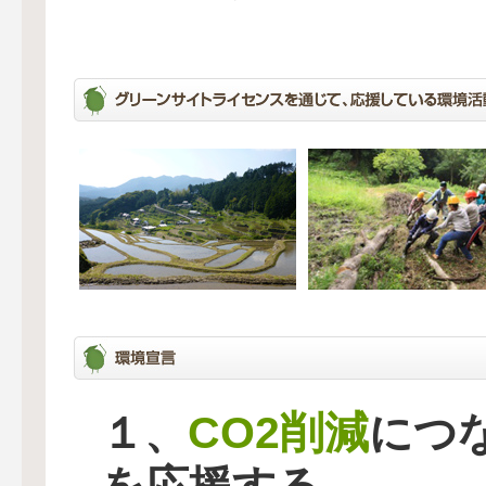
CO2削減
１、
につ