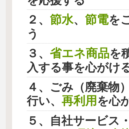
を応援する
節水
節電
２、
、
を
う
省エネ商品
３、
を
入する事を心がけ
４、ごみ（廃棄物
再利用
行い、
を心
５、自社サービス