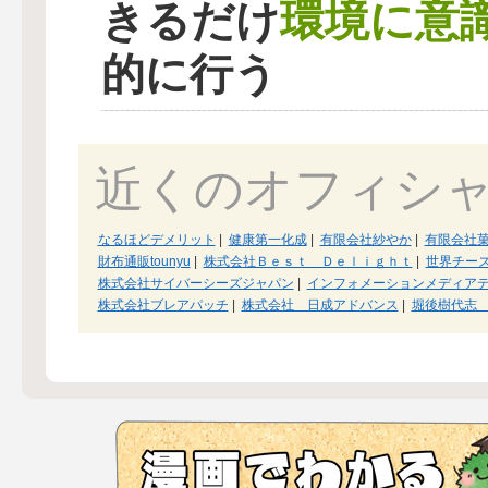
環境に意
きるだけ
的に行う
近くのオフィシ
なるほどデメリット
|
健康第一化成
|
有限会社紗やか
|
有限会社
財布通販tounyu
|
株式会社Ｂｅｓｔ Ｄｅｌｉｇｈｔ
|
世界チー
株式会社サイバーシーズジャパン
|
インフォメーションメディア
株式会社ブレアパッチ
|
株式会社 日成アドバンス
|
堀後樹代志