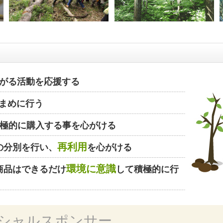
がる活動を応援する
まめに行う
極的に購入する事を心がける
再利用
の分別を行い、
を心がける
環境に意識
商品はできるだけ
して積極的に行
シャルスポンサー