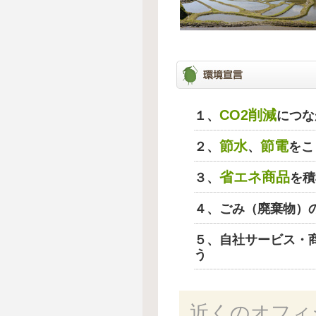
CO2削減
１、
につな
節水
節電
２、
、
をこ
省エネ商品
３、
を積
４、ごみ（廃棄物）
５、自社サービス・
う
近くのオフィ