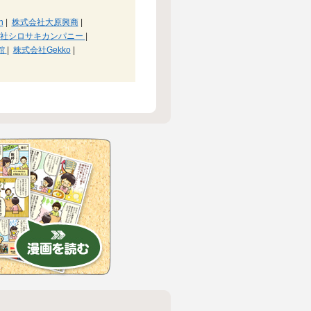
n
|
株式会社大原興商
|
会社シロサキカンパニー
|
館
|
株式会社Gekko
|