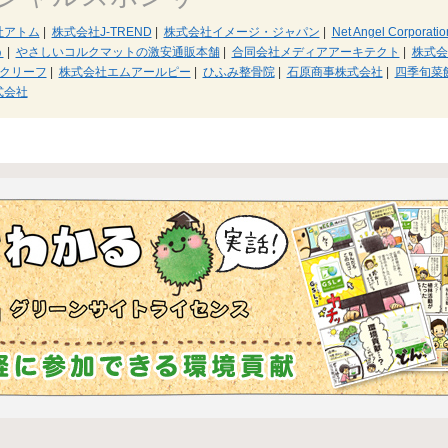
社アトム
|
株式会社J-TREND
|
株式会社イメージ・ジャパン
|
Net Angel Corporatio
う
|
やさしいコルクマットの激安通販本舗
|
合同会社メディアアーキテクト
|
株式
クリーフ
|
株式会社エムアールピー
|
ひふみ整骨院
|
石原商事株式会社
|
四季旬菜
式会社