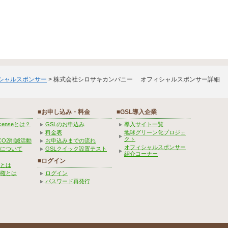
ィシャルスポンサー
> 株式会社シロサキカンパニー オフィシャルスポンサー詳細
■お申し込み・料金
■GSL導入企業
Licenseとは？
GSLのお申込み
導入サイト一覧
料金表
地球グリーン化プロジェ
クト
CO2削減活動
お申込みまでの流れ
オフィシャルスポンサー
みについて
GSLクイック設置テスト
紹介コーナー
■ログイン
とは
権とは
ログイン
パスワード再発行