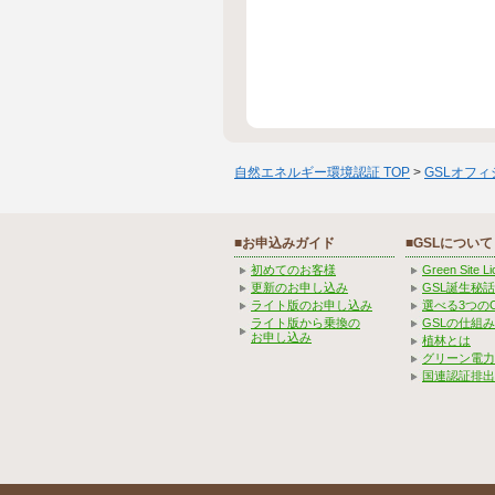
自然エネルギー環境認証 TOP
>
GSLオフ
■お申込みガイド
■GSLについて
初めてのお客様
Green Site 
更新のお申し込み
GSL誕生秘話
ライト版のお申し込み
選べる3つの
ライト版から乗換の
GSLの仕組
お申し込み
植林とは
グリーン電力
国連認証排出