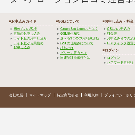
■お申込みガイド
■GSLについて
■お申し込み・料金
初めてのお客様
Green Site Licenseとは？
GSLのお申込み
更新のお申し込み
GSL誕生秘話
料金表
ライト版のお申し込み
選べる3つのCO2削減活動
お申込みまでの流
ライト版から乗換の
GSLの仕組みについて
GSLクイック設置
お申し込み
植林とは
■ログイン
グリーン電力とは
国連認証排出権とは
ログイン
パスワード再発行
会社概要
サイトマップ
特定商取引法
利用規約
プライバシーポリ