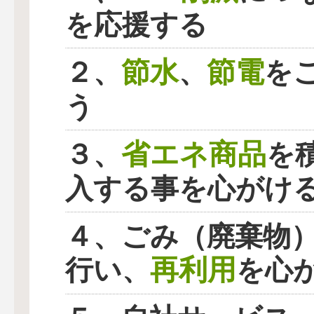
を応援する
節水
節電
２、
、
を
う
省エネ商品
３、
を
入する事を心がけ
４、ごみ（廃棄物
再利用
行い、
を心