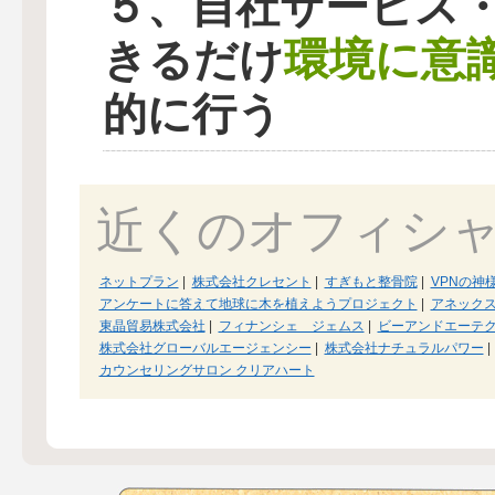
５、自社サービス
環境に意
きるだけ
的に行う
近くのオフィシ
ネットプラン
|
株式会社クレセント
|
すぎもと整骨院
|
VPNの神
アンケートに答えて地球に木を植えようプロジェクト
|
アネック
東晶貿易株式会社
|
フィナンシェ ジェムス
|
ビーアンドエーテ
株式会社グローバルエージェンシー
|
株式会社ナチュラルパワー
|
カウンセリングサロン クリアハート