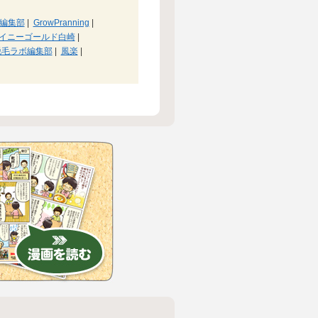
編集部
|
GrowPranning
|
イニーゴールド白崎
|
脱毛ラボ編集部
|
風楽
|