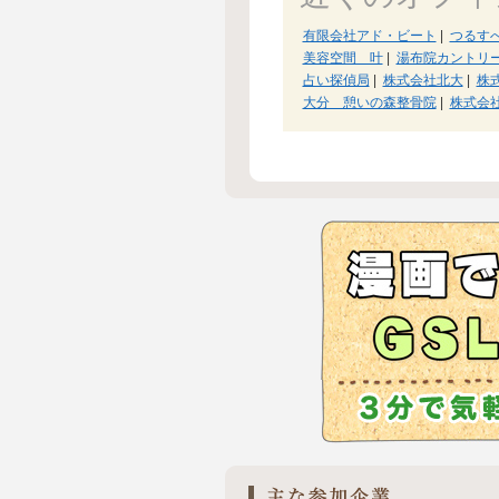
有限会社アド・ビート
|
つるす
美容空間 叶
|
湯布院カントリ
占い探偵局
|
株式会社北大
|
株
大分 憩いの森整骨院
|
株式会社T