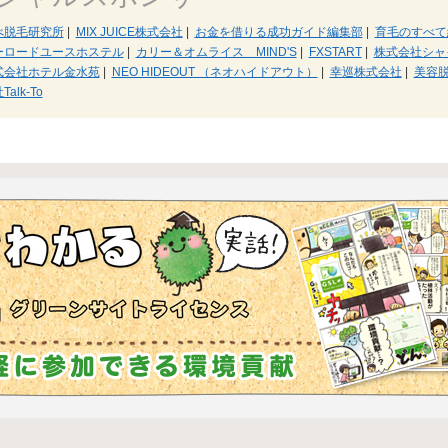
べ脱毛研究所
|
MIX JUICE株式会社
|
お金を借りる成功ガイド編集部
|
育毛のすべて
ーロードユースホステル
|
カリー＆オムライス MIND'S
|
FXSTART
|
株式会社シャ
式会社ホテル金水苑
|
NEO HIDEOUT （ネオハイドアウト）
|
幸巡株式会社
|
美容
alk-To