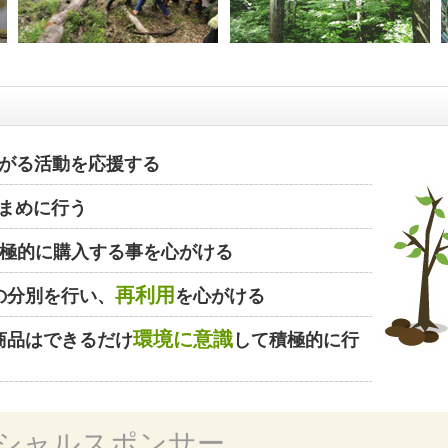
がる活動を応援する
まめに行う
極的に購入する事を心がける
再利用
の分別を行い、
を心がける
環境に意識
商品はできるだけ
して積極的に行
シャルスポンサー