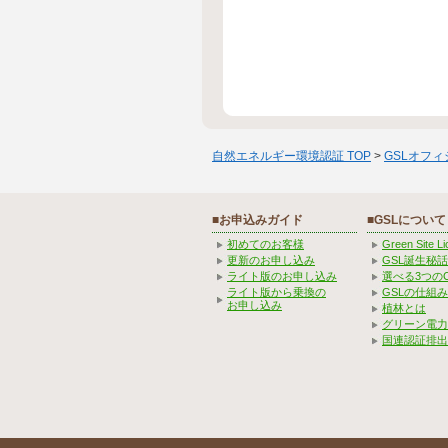
自然エネルギー環境認証 TOP
>
GSLオフ
■お申込みガイド
■GSLについて
初めてのお客様
Green Site 
更新のお申し込み
GSL誕生秘話
ライト版のお申し込み
選べる3つの
ライト版から乗換の
GSLの仕組
お申し込み
植林とは
グリーン電力
国連認証排出