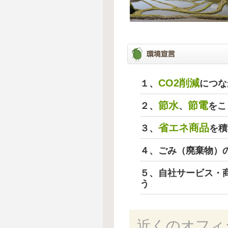
CO2削減
１、
につな
節水
節電
２、
、
をこ
省エネ商品
３、
を積
４、ごみ（廃棄物）
５、自社サービス・
う
近くのオフィ