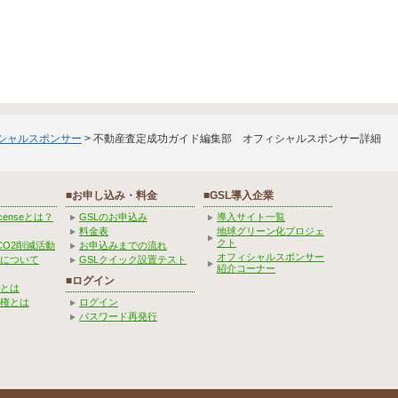
ィシャルスポンサー
> 不動産査定成功ガイド編集部 オフィシャルスポンサー詳細
■お申し込み・料金
■GSL導入企業
Licenseとは？
GSLのお申込み
導入サイト一覧
料金表
地球グリーン化プロジェ
クト
CO2削減活動
お申込みまでの流れ
オフィシャルスポンサー
みについて
GSLクイック設置テスト
紹介コーナー
■ログイン
とは
権とは
ログイン
パスワード再発行