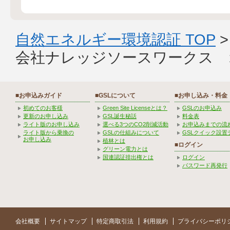
自然エネルギー環境認証 TOP
会社ナレッジソースワークス 
■お申込みガイド
■GSLについて
■お申し込み・料金
初めてのお客様
Green Site Licenseとは？
GSLのお申込み
更新のお申し込み
GSL誕生秘話
料金表
ライト版のお申し込み
選べる3つのCO2削減活動
お申込みまでの流
ライト版から乗換の
GSLの仕組みについて
GSLクイック設置
お申し込み
植林とは
■ログイン
グリーン電力とは
国連認証排出権とは
ログイン
パスワード再発行
会社概要
サイトマップ
特定商取引法
利用規約
プライバシーポリ