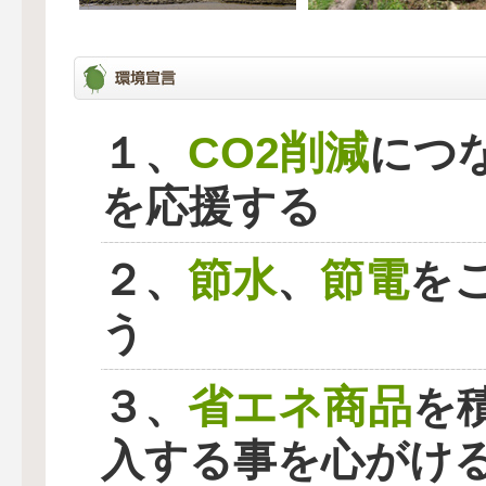
CO2削減
１、
につ
を応援する
節水
節電
２、
、
を
う
省エネ商品
３、
を
入する事を心がけ