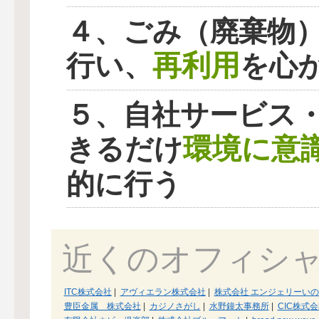
４、ごみ（廃棄物
再利用
行い、
を心
５、自社サービス
環境に意
きるだけ
的に行う
近くのオフィシ
ITC株式会社
|
アヴィエラン株式会社
|
株式会社 エンジェリーい
豊臣金属 株式会社
|
カジノさがし
|
水野鐘太事務所
|
CIC株式