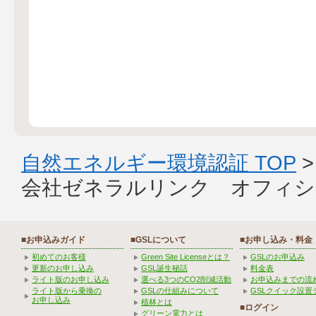
自然エネルギー環境認証 TOP
会社ゼネラルリンク オフィシ
■お申込みガイド
■GSLについて
■お申し込み・料金
初めてのお客様
Green Site Licenseとは？
GSLのお申込み
更新のお申し込み
GSL誕生秘話
料金表
ライト版のお申し込み
選べる3つのCO2削減活動
お申込みまでの流
ライト版から乗換の
GSLの仕組みについて
GSLクイック設置
お申し込み
植林とは
■ログイン
グリーン電力とは