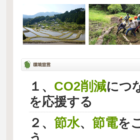
CO2削減
１、
につ
を応援する
節水
節電
２、
、
を
う