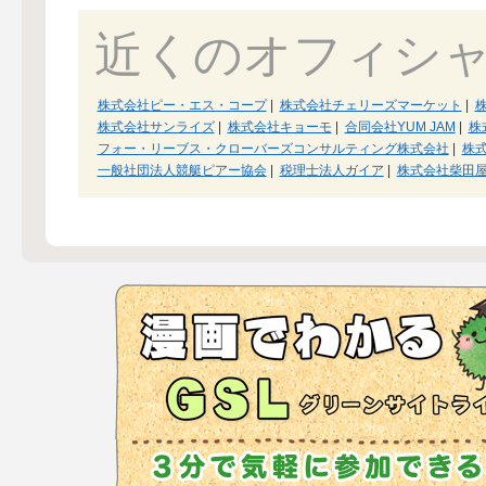
近くのオフィシ
株式会社ピー・エス・コープ
|
株式会社チェリーズマーケット
|
株式会社サンライズ
|
株式会社キョーモ
|
合同会社YUM JAM
|
株式
フォー・リーブス・クローバーズコンサルティング株式会社
|
株
一般社団法人競艇ピアー協会
|
税理士法人ガイア
|
株式会社柴田