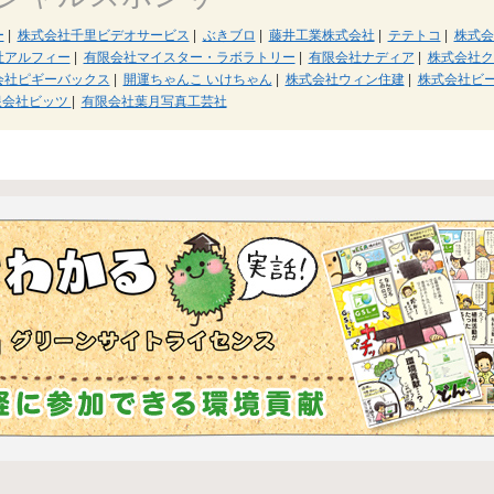
ー
|
株式会社千里ビデオサービス
|
ぶきブロ
|
藤井工業株式会社
|
テテトコ
|
株式会
社アルフィー
|
有限会社マイスター・ラボラトリー
|
有限会社ナディア
|
株式会社ク
会社ピギーバックス
|
開運ちゃんこ いけちゃん
|
株式会社ウィン住建
|
株式会社ビ
限会社ビッツ
|
有限会社葉月写真工芸社