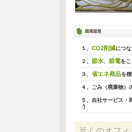
CO2削減
１、
につな
節水
節電
２、
、
をこ
省エネ商品
３、
を積
４、ごみ（廃棄物）
５、自社サービス・
う
近くのオフィ