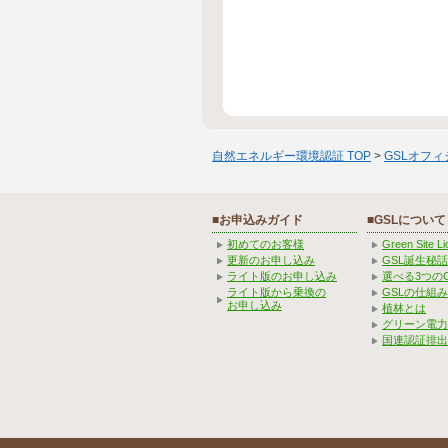
自然エネルギー環境認証 TOP
>
GSLオフ
■お申込みガイド
■GSLについて
初めてのお客様
Green Site 
更新のお申し込み
GSL誕生秘話
ライト版のお申し込み
選べる3つの
ライト版から乗換の
GSLの仕組
お申し込み
植林とは
グリーン電力
国連認証排出