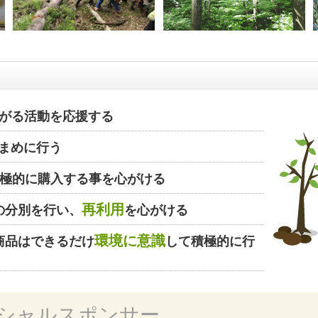
がる活動を応援する
まめに行う
極的に購入する事を心がける
再利用
の分別を行い、
を心がける
環境に意識
商品はできるだけ
して積極的に行
シャルスポンサー