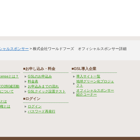
ィシャルスポンサー
> 株式会社ワールドフーズ オフィシャルスポンサー詳細
■お申し込み・料金
■GSL導入企業
Licenseとは？
GSLのお申込み
導入サイト一覧
料金表
地球グリーン化プロジェ
クト
CO2削減活動
お申込みまでの流れ
オフィシャルスポンサー
みについて
GSLクイック設置テスト
紹介コーナー
■ログイン
とは
権とは
ログイン
パスワード再発行