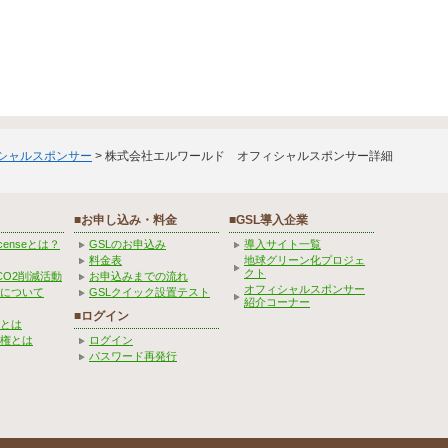
ィシャルスポンサー
> 株式会社エルワールド オフィシャルスポンサー詳細
■お申し込み・料金
■GSL導入企業
Licenseとは？
GSLのお申込み
導入サイト一覧
料金表
地球グリーン化プロジェ
クト
CO2削減活動
お申込みまでの流れ
オフィシャルスポンサー
みについて
GSLクイック設置テスト
紹介コーナー
■ログイン
とは
権とは
ログイン
パスワード再発行