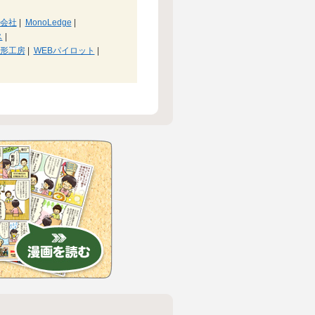
会社
|
MonoLedge
|
ス
|
形工房
|
WEBパイロット
|