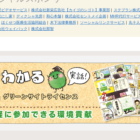
里ビデオサービス
|
株式会社新栄広告社【カイゴのシゴト】事業部
|
ステブラン株式
社にし家
|
ディクシャ光房
|
和心本舗
|
株式会社セントメイ企画
|
MHR代行サービ
ほくせつ医療生活協同組合
|
木下法律事務所
|
ソーシャルリンクサービス
|
丸十人
会社ウェイバック
|
株式会社那智