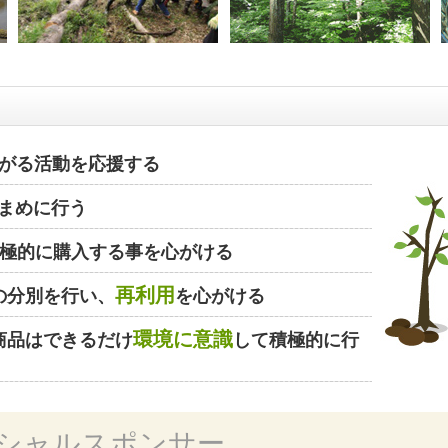
がる活動を応援する
まめに行う
極的に購入する事を心がける
再利用
の分別を行い、
を心がける
環境に意識
商品はできるだけ
して積極的に行
シャルスポンサー