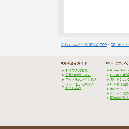
自然エネルギー環境認証 TOP
>
GSLオフ
■お申込みガイド
■GSLについて
初めてのお客様
Green Site 
更新のお申し込み
GSL誕生秘話
ライト版のお申し込み
選べる3つの
ライト版から乗換の
GSLの仕組
お申し込み
植林とは
グリーン電力
国連認証排出