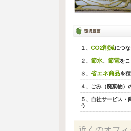
CO2削減
１、
につな
節水
節電
２、
、
をこ
省エネ商品
３、
を積
４、ごみ（廃棄物）
５、自社サービス・
う
近くのオフィ