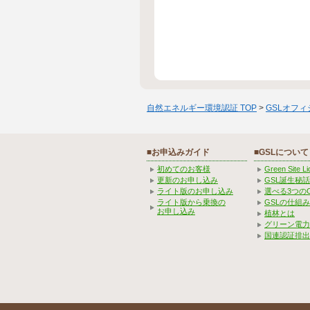
自然エネルギー環境認証 TOP
>
GSLオフ
■お申込みガイド
■GSLについて
初めてのお客様
Green Site 
更新のお申し込み
GSL誕生秘話
ライト版のお申し込み
選べる3つの
ライト版から乗換の
GSLの仕組
お申し込み
植林とは
グリーン電力
国連認証排出