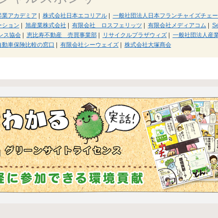
T起業アカデミア
|
株式会社日本エコリアル
|
一般社団法人日本フランチャイズチェー
ーション
|
旭産業株式会社
|
有限会社 ロスフェリッツ
|
有限会社メディアコム
|
Se
ンス協会
|
恵比寿不動産 売買事業部
|
リサイクルプラザウィズ
|
一般社団法人産
自動車保険比較の窓口
|
有限会社シーウェイズ
|
株式会社大塚商会