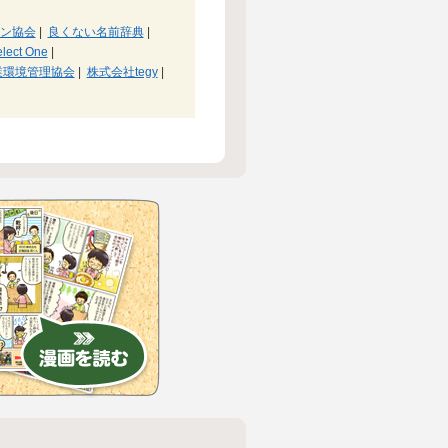
ン協会
|
良くない名前辞典
|
lect One
|
業環境管理協会
|
株式会社tegy
|