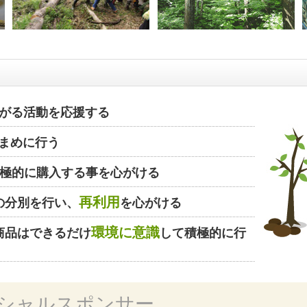
がる活動を応援する
まめに行う
極的に購入する事を心がける
再利用
の分別を行い、
を心がける
環境に意識
商品はできるだけ
して積極的に行
シャルスポンサー