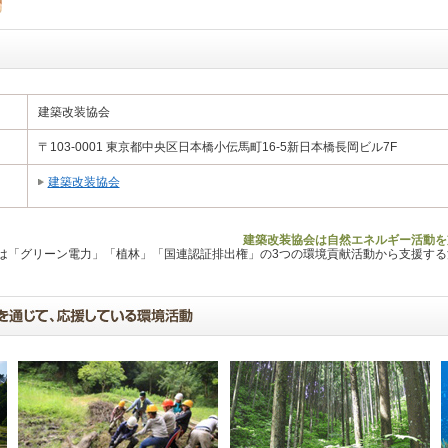
建築改装協会
〒103-0001 東京都中央区日本橋小伝馬町16-5新日本橋長岡ビル7F
建築改装協会
建築改装協会は自然エネルギー活動を
Lは「グリーン電力」「植林」「国連認証排出権」の3つの環境貢献活動から支援す