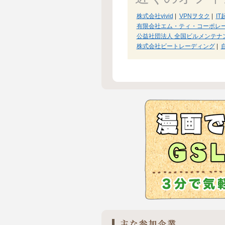
株式会社vivid
|
VPNヲタク
|
I
有限会社エム・ティ・コーポレ
公益社団法人 全国ビルメンテナ
株式会社ビートレーディング
|