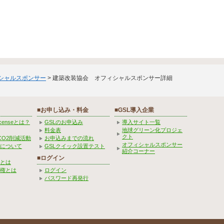
ィシャルスポンサー
> 建築改装協会 オフィシャルスポンサー詳細
■お申し込み・料金
■GSL導入企業
Licenseとは？
GSLのお申込み
導入サイト一覧
料金表
地球グリーン化プロジェ
クト
CO2削減活動
お申込みまでの流れ
オフィシャルスポンサー
みについて
GSLクイック設置テスト
紹介コーナー
■ログイン
とは
権とは
ログイン
パスワード再発行