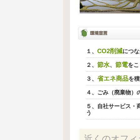
CO2削減
１、
につな
節水
節電
２、
、
をこ
省エネ商品
３、
を積
４、ごみ（廃棄物）
５、自社サービス・
う
近くのオフィ