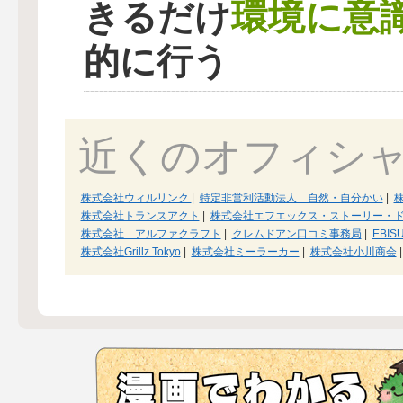
環境に意
きるだけ
的に行う
近くのオフィシ
株式会社ウィルリンク
|
特定非営利活動法人 自然・自分かい
|
株
株式会社トランスアクト
|
株式会社エフエックス・ストーリー・
株式会社 アルファクラフト
|
クレムドアン口コミ事務局
|
EBIS
株式会社Grillz Tokyo
|
株式会社ミーラーカー
|
株式会社小川商会
|