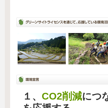
CO2削減
１、
につ