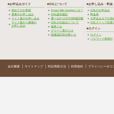
■お申込みガイド
■GSLについて
■お申し込み・料金
初めてのお客様
Green Site Licenseとは？
GSLのお申込み
更新のお申し込み
GSL誕生秘話
料金表
ライト版のお申し込み
選べる3つのCO2削減活動
お申込みまでの流
ライト版から乗換の
GSLの仕組みについて
GSLクイック設置
お申し込み
植林とは
■ログイン
グリーン電力とは
国連認証排出権とは
ログイン
パスワード再発行
会社概要
サイトマップ
特定商取引法
利用規約
プライバシーポリ