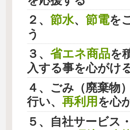
を応援する
節水
節電
２、
、
を
う
省エネ商品
３、
を
入する事を心がけ
４、ごみ（廃棄物
再利用
行い、
を心
５、自社サービス