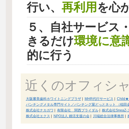
再利用
行い、
を心
５、自社サービス
環境に意
きるだけ
的に行う
近くのオフィシ
大阪審美歯科ホワイトニングプラザ
|
MHR代行サービス
|
Child★
パンチングメタル専門サイト／パンチング屋どっとネット （稲田
株式会社ナカガワ
|
有限会社 関西ブライダル
|
株式会社SneaZ-
株式会社エクス
|
NPO法人 婚活支援の会
|
川端総合法律事務所
|