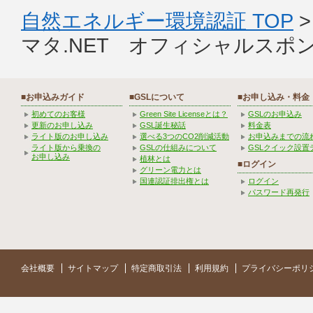
自然エネルギー環境認証 TOP
マタ.NET オフィシャルスポ
■お申込みガイド
■GSLについて
■お申し込み・料金
初めてのお客様
Green Site Licenseとは？
GSLのお申込み
更新のお申し込み
GSL誕生秘話
料金表
ライト版のお申し込み
選べる3つのCO2削減活動
お申込みまでの流
ライト版から乗換の
GSLの仕組みについて
GSLクイック設置
お申し込み
植林とは
■ログイン
グリーン電力とは
国連認証排出権とは
ログイン
パスワード再発行
会社概要
サイトマップ
特定商取引法
利用規約
プライバシーポリ