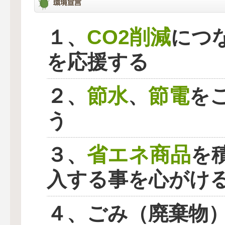
CO2削減
１、
につ
を応援する
節水
節電
２、
、
を
う
省エネ商品
３、
を
入する事を心がけ
４、ごみ（廃棄物