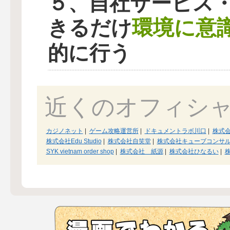
５、自社サービス
環境に意
きるだけ
的に行う
近くのオフィシ
カジノネット
|
ゲーム攻略運営所
|
ドキュメントラボ川口
|
株式
株式会社Edu Studio
|
株式会社自笑堂
|
株式会社キューブコンサ
SYK vietnam order shop
|
株式会社 紙源
|
株式会社ひなるい
|