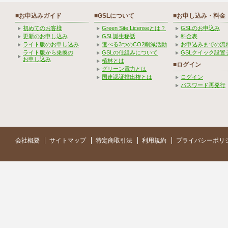
■お申込みガイド
■GSLについて
■お申し込み・料金
初めてのお客様
Green Site Licenseとは？
GSLのお申込み
更新のお申し込み
GSL誕生秘話
料金表
ライト版のお申し込み
選べる3つのCO2削減活動
お申込みまでの流
ライト版から乗換の
GSLの仕組みについて
GSLクイック設置
お申し込み
植林とは
■ログイン
グリーン電力とは
国連認証排出権とは
ログイン
パスワード再発行
会社概要
サイトマップ
特定商取引法
利用規約
プライバシーポリ