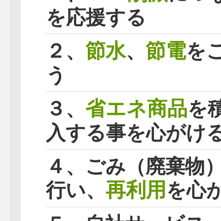
を応援する
節水
節電
２、
、
を
う
省エネ商品
３、
を
入する事を心がけ
４、ごみ（廃棄物
再利用
行い、
を心