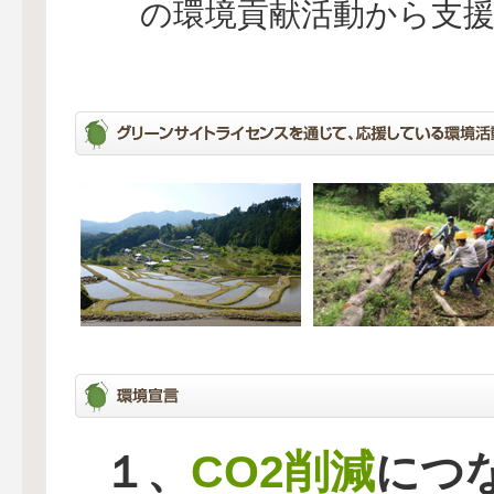
の環境貢献活動から支
CO2削減
１、
につ