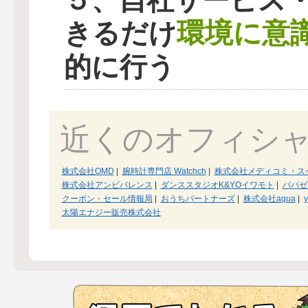
環境に意
きるだけ
的に行う
近くのオフィシ
株式会社OMD
|
腕時計専門店 Watchch
|
株式会社メディコミ・ス
株式会社アンビバレンス
|
ダンススタジオK&YOイワモト
|
パパゼ
クーポン・セール情報局
|
おうちパートナーズ
|
株式会社aqua
|
y
太陽エナジー販売株式会社