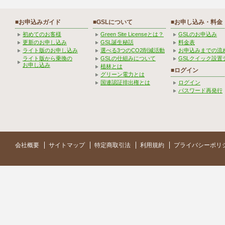
■お申込みガイド
■GSLについて
■お申し込み・料金
初めてのお客様
Green Site Licenseとは？
GSLのお申込み
更新のお申し込み
GSL誕生秘話
料金表
ライト版のお申し込み
選べる3つのCO2削減活動
お申込みまでの流
ライト版から乗換の
GSLの仕組みについて
GSLクイック設置
お申し込み
植林とは
■ログイン
グリーン電力とは
国連認証排出権とは
ログイン
パスワード再発行
会社概要
サイトマップ
特定商取引法
利用規約
プライバシーポリ