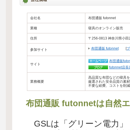
会社名
布団通販 futonnet
業種
寝具のオンライン販売
住所
〒256-0813 神奈川県
布団通販 futonnet
[
プ
参加サイト
布団通販futon
サイト
futonnet店
高品質な布団などの寝具を
業務概要
厳選された安全品質の素材
不要な経費、コストを削減
布団通販 futonnetは
GSLは「グリーン電力