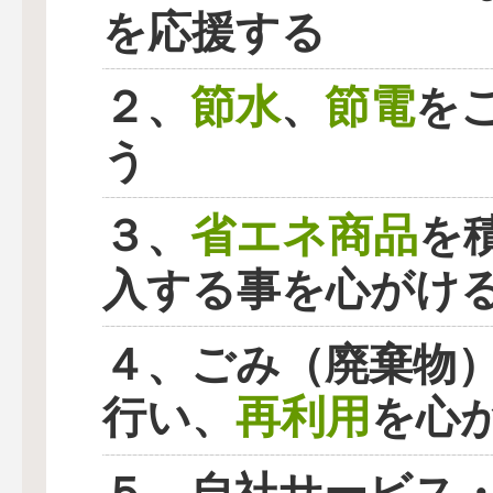
を応援する
節水
節電
２、
、
を
う
省エネ商品
３、
を
入する事を心がけ
４、ごみ（廃棄物
再利用
行い、
を心
５、自社サービス