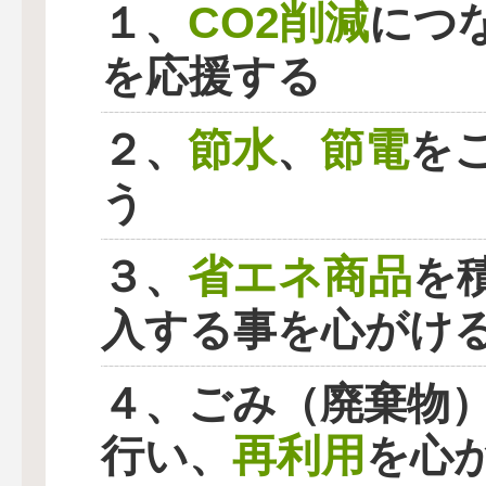
CO2削減
１、
につ
を応援する
節水
節電
２、
、
を
う
省エネ商品
３、
を
入する事を心がけ
４、ごみ（廃棄物
再利用
行い、
を心