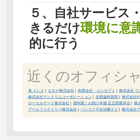
５、自社サービス
環境に意
きるだけ
的に行う
近くのオフィシ
美.ドレス
|
エオナ株式会社
|
有限会社 コンセプト
|
株式会社 
株式会社ランドリムコーポレーション
|
矢部歯科医院
|
株式会社H.S
ローカルゲート株式会社
|
便利屋！お助け本舗 足立西新井店
|
株
アールファクトリー株式会社
|
バンコク不妊治療ナビ
|
株式会社