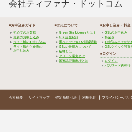
会社ティファナ・ドットコム 
■お申込みガイド
■GSLについて
■お申し込み・料金
初めてのお客様
Green Site Licenseとは？
GSLのお申込み
更新のお申し込み
GSL誕生秘話
料金表
ライト版のお申し込み
選べる3つのCO2削減活動
お申込みまでの流
ライト版から乗換の
GSLの仕組みについて
GSLクイック設置
お申し込み
植林とは
■ログイン
グリーン電力とは
国連認証排出権とは
ログイン
パスワード再発行
会社概要
サイトマップ
特定商取引法
利用規約
プライバシーポリ