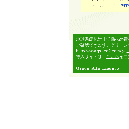
T E L
：
03-
メ ー ル
：
supp
地球温暖化防止活動への貢
ご確認できます。グリーン
http://www.gsl-co2.com/
を
導入サイトは、
こちら
をご