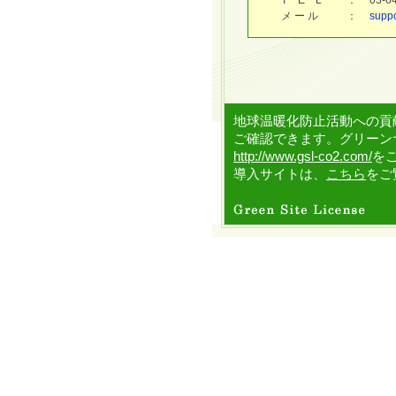
T E L
：
03-
メ ー ル
：
supp
地球温暖化防止活動への貢
ご確認できます。グリーン
http://www.gsl-co2.com/
を
導入サイトは、
こちら
をご