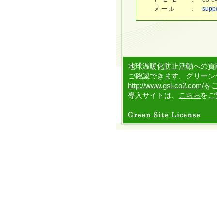
T E L
：
03-
メ ー ル
：
supp
地球温暖化防止活動への貢
ご確認できます。グリーン
http://www.gsl-co2.com/
を
導入サイトは、
こちら
をご