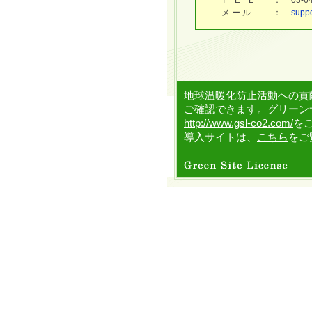
T E L
：
03-
メ ー ル
：
supp
地球温暖化防止活動への貢
ご確認できます。グリーン
http://www.gsl-co2.com/
を
導入サイトは、
こちら
をご