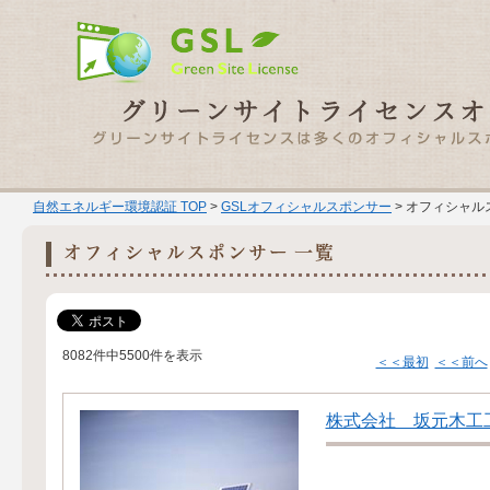
自然エネルギー環境認証 TOP
>
GSLオフィシャルスポンサー
> オフィシャル
8082件中5500件を表示
＜＜最初
＜＜前へ
株式会社 坂元木工