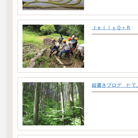
ＪｅｌｌｙＱ＋Ｒ
縦書きブログ たて