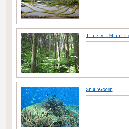
Ｌａｚｙ Ｍａｇｎ
ShulinGoolin