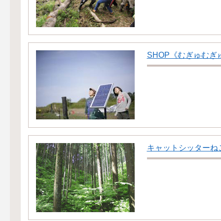
SHOP《むぎゅむぎ
キャットシッターね