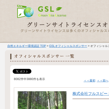
自然エネルギー環境認証 TOP
>
GSLオフィシャルスポンサー
> オフィシャル
8082件中3880件を表示
＜＜最初
＜＜前へ
株式会社フルスピー